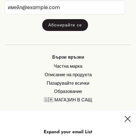
Бързи връзки
Частна марка
Описание на продукта
Пазарувайте всички
Образование
🇺🇲 МАГАЗИН В САЩ
Присъединете се към нас в социалните мрежи за
Expand your email List
всичко, свързано със захароването и забавлението!