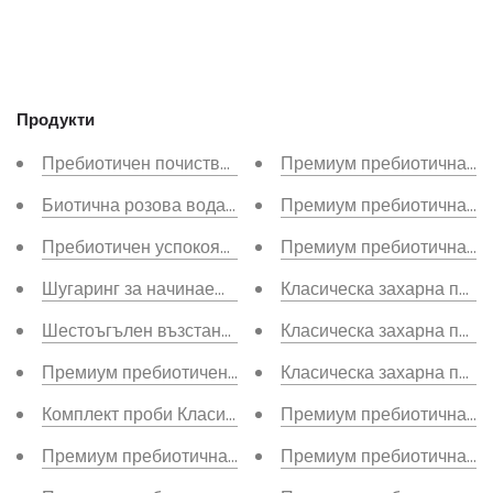
Продукти
Пребиотичен почистващ препарат
Премиум пребиотична зах
Биотична розова вода преди и след
Премиум пребиотична заха
Пребиотичен успокояващ серум
Премиум пребиотична заха
Шугаринг за начинаещи [обучение + стартов комплект
Класическа захарна паст
Шестоъгълен възстановяващ балсам
Класическа захарна паст
Премиум пребиотичен прах
Класическа захарна паста
Комплект проби Класически и Премиум пребиотични з
Премиум пребиотична за
Премиум пребиотична захарна паста 05N°, комплект о
Премиум пребиотична за